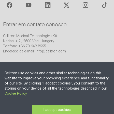
Entrar em contato conosco
Celitron Medical Technologies Kft.
Nádas u. 2., 2600 Vác, Hungary
Telefone: +36 70 643 8995
Endereço de e-mail:
info@celitron.com
Celitron use cookies and other similar technologies on this
website to improve your browsing experience and functionality
of our site. By clicking "I accept cookies", you consent to the
Parceiro de Engenharia e Integração de Plantas
storing on your device of all the technologies described in our
Cookie Policy
.
© 2026 © 2019 EU N ° DE IVA: HU13552710
Número de registro da empresa: 13-09-106318 (Budapest Környéki
I accept cookies
Törvényszék Bírósága)