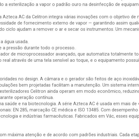
do a esterilização a vapor o padrão ouro na desinfecção de equipa
ia Azteca AC da Celitron integra várias inovações com o objetivo de
ssidade de fornecimento externo de vapor — garantindo assim qualid
do ciclo ajudam a remover o ar e secar os instrumentos. Um mecan
 a água usada.
 a pressão durante todo o processo.
lador de microprocessador avançado, que automatiza totalmente to
real através de uma tela sensível ao toque, e o equipamento possui
oridades no design. A câmara e o gerador são feitos de aço inoxidáve
tubulações bem projetadas facilitam a manutenção. Um sistema inter
esterilizadores Celitron ainda operam em modo econômico, reduzin
garante operação contínua.
 na saúde e na biotecnologia. A série Azteca AC é usada em mais de
ionais: EN 285, marcação CE médica e ISO 13485. Com desempenho est
iotecnologia e indústrias farmacêuticas. Fabricados em Vác, esses e
m máxima atenção e de acordo com padrões industriais. Cada etapa 