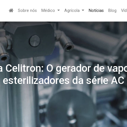
Sobre nós
Médico
Agrícola
Notícias
Blog
Ví
a Celitron: O gerador de va
esterilizadores da série AC