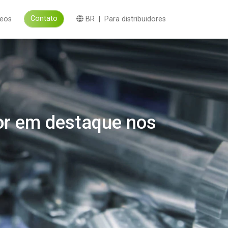
Contato
deos
BR
|
Para distribuidores
por em destaque nos