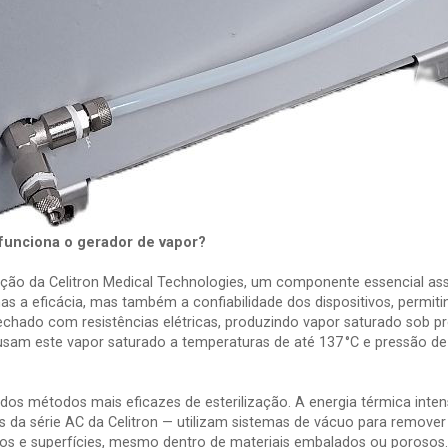
 funciona o gerador de vapor?
ação da Celitron Medical Technologies, um componente essencial a
nas a eficácia, mas também a confiabilidade dos dispositivos, permiti
chado com resistências elétricas, produzindo vapor saturado sob p
usam este vapor saturado a temperaturas de até 137 °C e pressão de 
os métodos mais eficazes de esterilização. A energia térmica intens
a série AC da Celitron — utilizam sistemas de vácuo para remover o
os e superfícies, mesmo dentro de materiais embalados ou porosos.