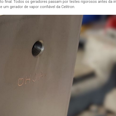
o final. Todos os geradores passam por testes rigorosos antes da i
de um gerador de vapor confiável da Celitron.