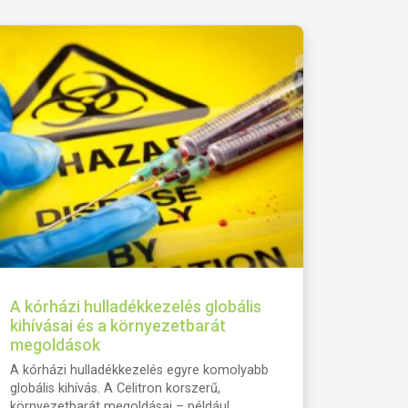
A kórházi hulladékkezelés globális
kihívásai és a környezetbarát
megoldások
A kórházi hulladékkezelés egyre komolyabb
globális kihívás. A Celitron korszerű,
környezetbarát megoldásai – például