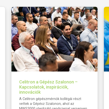
Celitron a Gépész Szalonon –
Kapcsolatok, inspirációk,
innovációk
A Celitron gépészmérnök kollégái részt
vettek a Gépész Szalonon, ahol az
MWS3000 sterilizáló rendszerrel versenyen