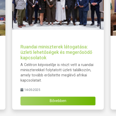
Ruandai miniszterek látogatása:
üzleti lehetőségek és megerősödő
kapcsolatok
A Celitron képviselője is részt vett a ruandai
miniszterekkel folytatott üzleti találkozón,
amely tovább erősítette meglévő afrikai
kapcsolatait.
14-05-2025
Bővebben