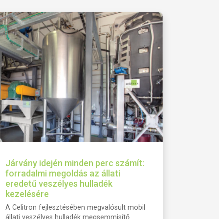
Járvány idején minden perc számít:
forradalmi megoldás az állati
eredetű veszélyes hulladék
kezelésére
A Celitron fejlesztésében megvalósult mobil
állati veszélyes hulladék megsemmisítő