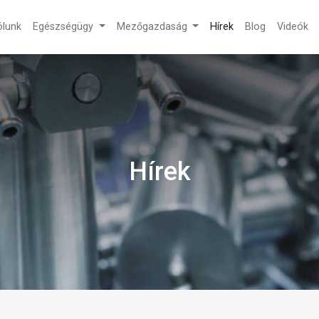
́lunk
Egészségügy
Mezőgazdaság
Hírek
Blog
Videók
Hírek