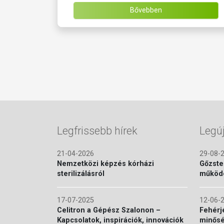
Bővebben
Legfrissebb hírek
Legú
21-04-2026
29-08-
Nemzetközi képzés kórházi
Gőzste
sterilizálásról
működé
17-07-2025
12-06-
Celitron a Gépész Szalonon –
Fehérj
Kapcsolatok, inspirációk, innovációk
minősé