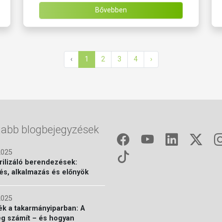
Bővebben
‹
1
2
3
4
›
jabb blogbejegyzések
2025
rilizáló berendezések:
s, alkalmazás és előnyök
2025
ék a takarmányiparban: A
g számít – és hogyan