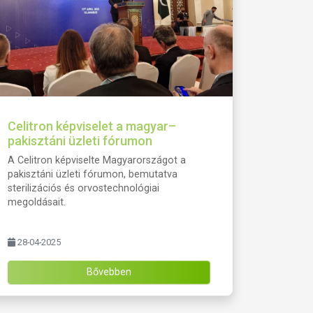
Celitron képviselet a magyar–
pakisztáni üzleti fórumon
A Celitron képviselte Magyarországot a
pakisztáni üzleti fórumon, bemutatva
sterilizációs és orvostechnológiai
megoldásait.
28-04-2025
Bővebben