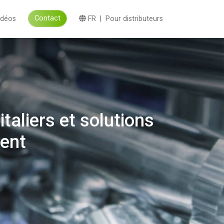
Contact
idéos
FR
|
Pour distributeurs
taliers et solutions
ent