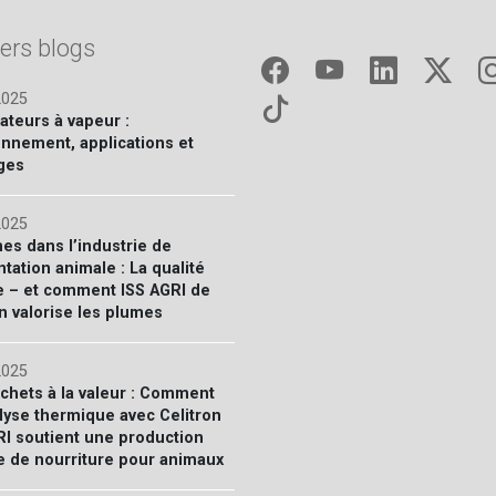
ers blogs
2025
sateurs à vapeur :
onnement, applications et
ges
2025
nes dans l’industrie de
ntation animale : La qualité
 – et comment ISS AGRI de
n valorise les plumes
2025
chets à la valeur : Comment
olyse thermique avec Celitron
RI soutient une production
e de nourriture pour animaux