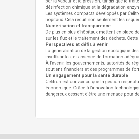
par la vapeur et la pression, tandis que le t
désinfection chimique et la dégradation enzym
Les systèmes compacts développés par Celitron
hôpitaux. Cela réduit non seulement les risques
Numérisation et transparence
De plus en plus d’hôpitaux mettent en place de
sur les flux et le traitement des déchets. Cett
Perspectives et défis à venir
La généralisation de la gestion écologique des
insuffisantes, et absence de formation adéquat
À l’avenir, les gouvernements, autorités de ré
soutiens financiers et des programmes de form
Un engagement pour la santé durable
Celitron est convaincu que la gestion respectu
économique. Grâce à l’innovation technologiqu
dangereux cessent d’être une menace pour dev