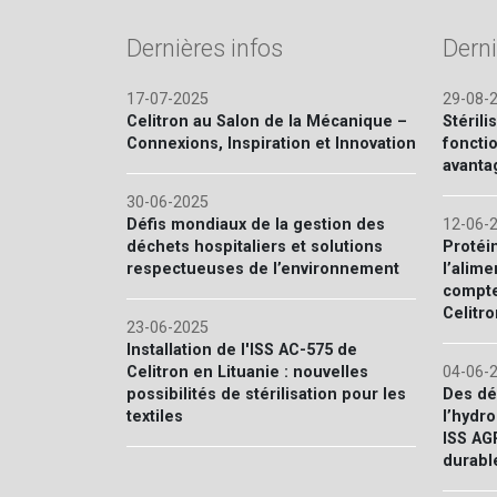
Dernières infos
Derni
17-07-2025
29-08-
Celitron au Salon de la Mécanique –
Stérili
Connexions, Inspiration et Innovation
foncti
avanta
30-06-2025
Défis mondiaux de la gestion des
12-06-
déchets hospitaliers et solutions
Protéi
respectueuses de l’environnement
l’alime
compte
Celitro
23-06-2025
Installation de l'ISS AC-575 de
Celitron en Lituanie : nouvelles
04-06-
possibilités de stérilisation pour les
Des dé
textiles
l’hydr
ISS AG
durabl