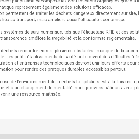
raitement par plasma décompose les contaminants organiques grâce à 
atique représentent également des solutions efficaces.
 permettent de traiter les déchets dangereux directement sur site, 
 liés au transport, mais améliore aussi l’efficacité économique.
s systèmes de suivi numérique, tels que l’étiquetage RFID et des sol
e transparence améliore la traçabilité et la conformité réglementaire.
 déchets rencontre encore plusieurs obstacles : manque de financement
e. Les petits établissements de santé ont souvent des difficultés à f
gulation et entreprises technologiques devront unir leurs efforts pou
ation pour rendre ces pratiques durables accessibles partout.
euse de l’environnement des déchets hospitaliers est à la fois une q
e et à un changement de mentalité, nous pouvons bâtir un avenir plus
enir une ressource maîtrisée.