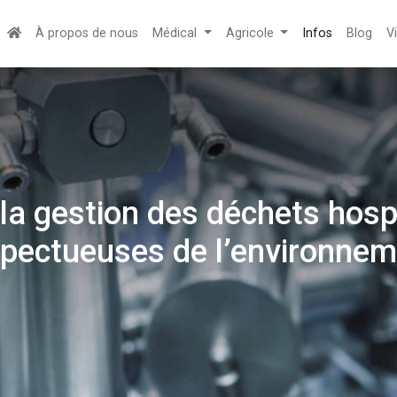
À propos de nous
Médical
Agricole
Infos
Blog
V
a gestion des déchets hospi
spectueuses de l’environnem