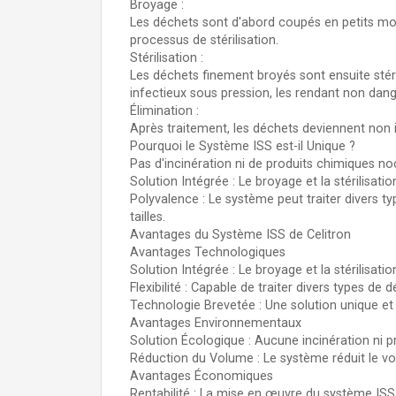
Broyage :
Les déchets sont d'abord coupés en petits mor
processus de stérilisation.
Stérilisation :
Les déchets finement broyés sont ensuite stér
infectieux sous pression, les rendant non dan
Élimination :
Après traitement, les déchets deviennent non i
Pourquoi le Système ISS est-il Unique ?
Pas d'incinération ni de produits chimiques noc
Solution Intégrée : Le broyage et la stérilisat
Polyvalence : Le système peut traiter divers t
tailles.
Avantages du Système ISS de Celitron
Avantages Technologiques
Solution Intégrée : Le broyage et la stérilisati
Flexibilité : Capable de traiter divers types d
Technologie Brevetée : Une solution unique et p
Avantages Environnementaux
Solution Écologique : Aucune incinération ni pr
Réduction du Volume : Le système réduit le vo
Avantages Économiques
Rentabilité : La mise en œuvre du système ISS