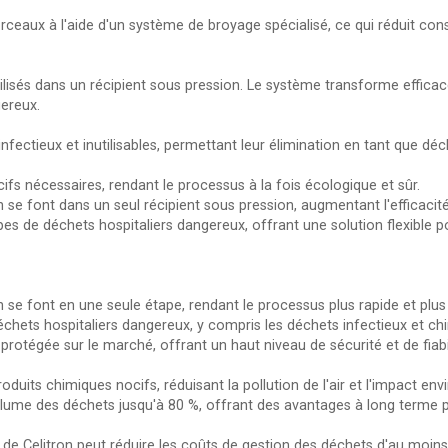
ceaux à l'aide d'un système de broyage spécialisé, ce qui réduit con
ilisés dans un récipient sous pression. Le système transforme effica
gereux.
nfectieux et inutilisables, permettant leur élimination en tant que dé
ifs nécessaires, rendant le processus à la fois écologique et sûr.
ion se font dans un seul récipient sous pression, augmentant l'efficaci
ypes de déchets hospitaliers dangereux, offrant une solution flexible 
on se font en une seule étape, rendant le processus plus rapide et plus
e déchets hospitaliers dangereux, y compris les déchets infectieux et ch
rotégée sur le marché, offrant un haut niveau de sécurité et de fiabil
oduits chimiques nocifs, réduisant la pollution de l'air et l'impact en
lume des déchets jusqu'à 80 %, offrant des avantages à long terme po
 de Celitron peut réduire les coûts de gestion des déchets d'au moins