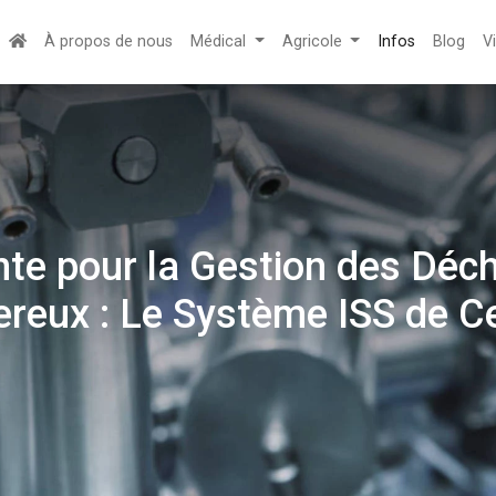
À propos de nous
Médical
Agricole
Infos
Blog
V
nte pour la Gestion des Déch
reux : Le Système ISS de Ce