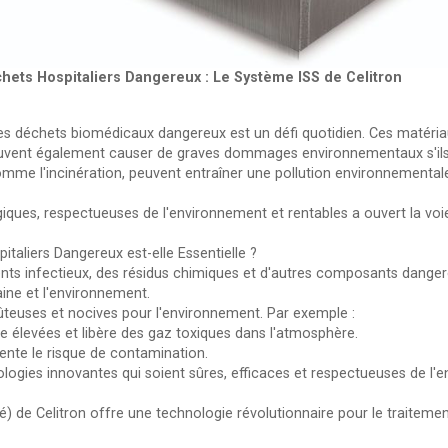
chets Hospitaliers Dangereux : Le Système ISS de Celitron
 des déchets biomédicaux dangereux est un défi quotidien. Ces matér
euvent également causer de graves dommages environnementaux s'ils
comme l'incinération, peuvent entraîner une pollution environnement
ques, respectueuses de l'environnement et rentables a ouvert la voie
aliers Dangereux est-elle Essentielle ?
ts infectieux, des résidus chimiques et d'autres composants dange
ine et l'environnement.
ûteuses et nocives pour l'environnement. Par exemple :
e élevées et libère des gaz toxiques dans l'atmosphère.
ente le risque de contamination.
ologies innovantes qui soient sûres, efficaces et respectueuses de l'
ré) de Celitron offre une technologie révolutionnaire pour le traitem