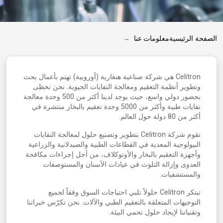
الصفحة الرئيسية
معلومات عنا
Celitron هي شركة صناعية هنغارية (أوروبية) تهتم بأعمال بحث
وتطوير أنظمة التعقيم ومعالجة النفايات الحيوية. نحن نحظى
بحضور دولي واسع، حيث يوجد لدينا أكثر من 500 وحدة معالجة
نفايات طبية وأكثر من 5000 وحدة تعقيم بالبخار منتشرة في
أكثر من 80 دولة حول العالم.
تقوم شركة Celitron بتطوير وتصنيع حلول لمعالجة النفايات
البيولوجية المعدية في القطاعات الطبية والصيدلانية والزراعية
وأجهزة التعقيم بالبخار والأوتوكلاف، من أجل إجراءات مكافحة
العدوى وإزالة التلوث في عيادات الأسنان والمستوصفات
والمستشفيات.
تبتكر Celitron حلولاً تلبي احتياجات السوق وفقاً لجميع
التوجيهات المتعلقة بالتعقيم الطبي والآلات. نحن نكرّس خبراتنا
وتقنياتنا لإيجاد حلول تحمي البيئة.